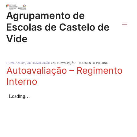
Skip
to
Agrupamento de
content
Escolas de Castelo de
Main
Vide
Men
HOME
AECV
AUTOAVALIAÇÃO
AUTOAVALIAÇÃO – REGIMENTO INTERNO
Autoavaliação – Regimento
Interno