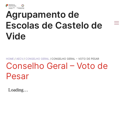
Skip
to
Agrupamento de
content
Escolas de Castelo de
Main
Vide
Men
HOME
AECV
CONSELHO GERAL
CONSELHO GERAL – VOTO DE PESAR
Conselho Geral – Voto de
Pesar