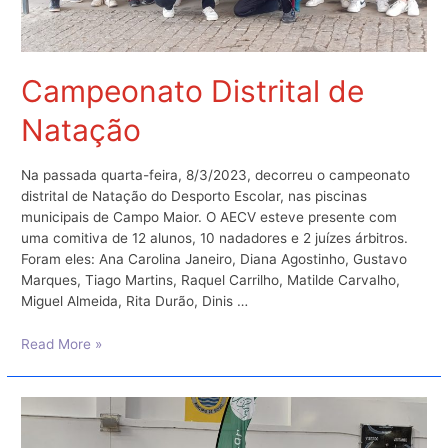
Campeonato Distrital de
Natação
Na passada quarta-feira, 8/3/2023, decorreu o campeonato
distrital de Natação do Desporto Escolar, nas piscinas
municipais de Campo Maior. O AECV esteve presente com
uma comitiva de 12 alunos, 10 nadadores e 2 juízes árbitros.
Foram eles: Ana Carolina Janeiro, Diana Agostinho, Gustavo
Marques, Tiago Martins, Raquel Carrilho, Matilde Carvalho,
Miguel Almeida, Rita Durão, Dinis …
Campeonato
Read More »
Distrital
de
Natação