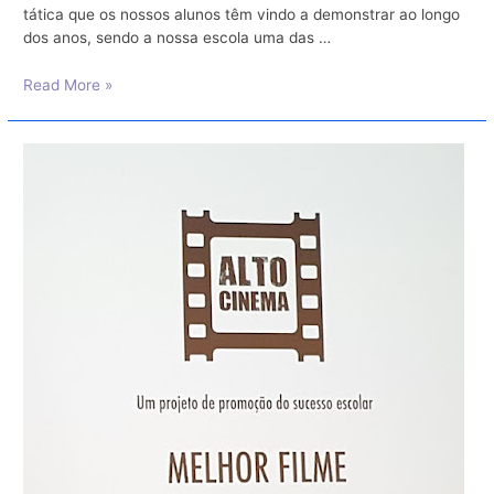
tática que os nossos alunos têm vindo a demonstrar ao longo
dos anos, sendo a nossa escola uma das …
Campeonato
Read More »
Distrital
de
Ténis
de
Mesa
–
1ª
fase