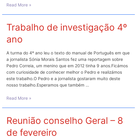
MegaSprinter
Read More »
distrital
2023
Trabalho de investigação 4º
ano
A turma do 4º ano leu o texto do manual de Português em que
a jornalista Sónia Morais Santos fez uma reportagem sobre
Pedro Correia, um menino que em 2012 tinha 9 anos.Ficámos
com curiosidade de conhecer melhor o Pedro e realizámos
este trabalho.O Pedro e a jornalista gostaram muito deste
nosso trabalho.Esperamos que também …
Trabalho
Read More »
de
investigação
4º
Reunião conselho Geral – 8
ano
de fevereiro