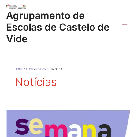
Skip
to
Agrupamento de
content
Escolas de Castelo de
Main
Vide
Men
HOME
AECV
NOTÍCIAS
PAGE 14
Notícias