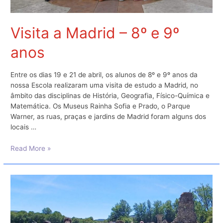
Visita a Madrid – 8º e 9º
anos
Entre os dias 19 e 21 de abril, os alunos de 8º e 9º anos da
nossa Escola realizaram uma visita de estudo a Madrid, no
âmbito das disciplinas de História, Geografia, Físico-Química e
Matemática. Os Museus Rainha Sofia e Prado, o Parque
Warner, as ruas, praças e jardins de Madrid foram alguns dos
locais …
Visita
Read More »
a
Madrid
–
8º
e
9º
anos