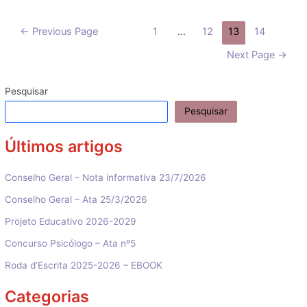
Paginação
←
Previous Page
1
…
12
13
14
dos
Next Page
→
conteúdos
Pesquisar
Pesquisar
Últimos artigos
Conselho Geral – Nota informativa 23/7/2026
Conselho Geral – Ata 25/3/2026
Projeto Educativo 2026-2029
Concurso Psicólogo – Ata nº5
Roda d’Escrita 2025-2026 – EBOOK
Categorias