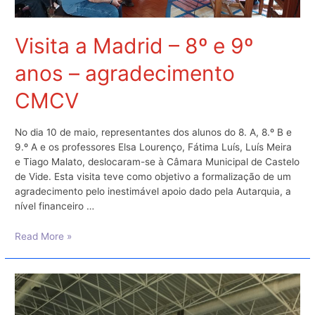
Visita a Madrid – 8º e 9º
anos – agradecimento
CMCV
No dia 10 de maio, representantes dos alunos do 8. A, 8.º B e
9.º A e os professores Elsa Lourenço, Fátima Luís, Luís Meira
e Tiago Malato, deslocaram-se à Câmara Municipal de Castelo
de Vide. Esta visita teve como objetivo a formalização de um
agradecimento pelo inestimável apoio dado pela Autarquia, a
nível financeiro …
Visita
Read More »
a
Madrid
–
8º
e