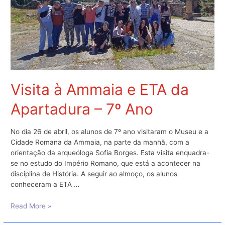
Visita à Ammaia e ETA da
Apartadura – 7º Ano
No dia 26 de abril, os alunos de 7º ano visitaram o Museu e a
Cidade Romana da Ammaia, na parte da manhã, com a
orientação da arqueóloga Sofia Borges. Esta visita enquadra-
se no estudo do Império Romano, que está a acontecer na
disciplina de História. A seguir ao almoço, os alunos
conheceram a ETA …
Visita
Read More »
à