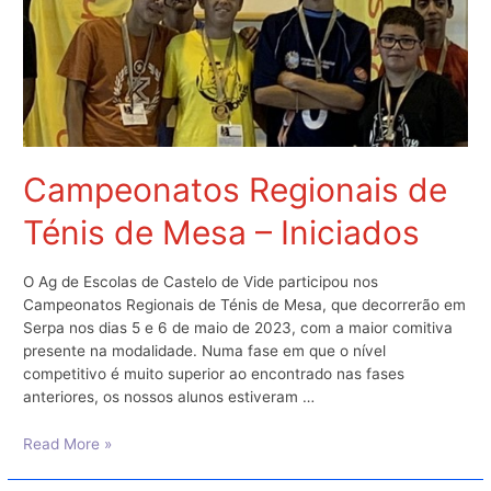
Campeonatos Regionais de
Ténis de Mesa – Iniciados
O Ag de Escolas de Castelo de Vide participou nos
Campeonatos Regionais de Ténis de Mesa, que decorrerão em
Serpa nos dias 5 e 6 de maio de 2023, com a maior comitiva
presente na modalidade. Numa fase em que o nível
competitivo é muito superior ao encontrado nas fases
anteriores, os nossos alunos estiveram …
Campeonatos
Read More »
Regionais
de