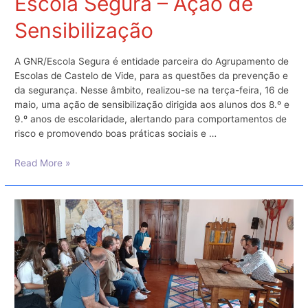
Escola Segura – Ação de
Sensibilização
A GNR/Escola Segura é entidade parceira do Agrupamento de
Escolas de Castelo de Vide, para as questões da prevenção e
da segurança. Nesse âmbito, realizou-se na terça-feira, 16 de
maio, uma ação de sensibilização dirigida aos alunos dos 8.º e
9.º anos de escolaridade, alertando para comportamentos de
risco e promovendo boas práticas sociais e …
Escola
Read More »
Segura
–
Ação
de
Sensibilização