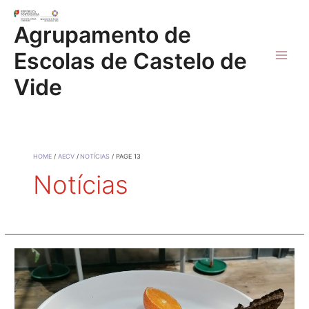
Skip
to
Agrupamento de
content
Escolas de Castelo de
Main
Vide
Men
HOME
AECV
NOTÍCIAS
PAGE 13
Notícias