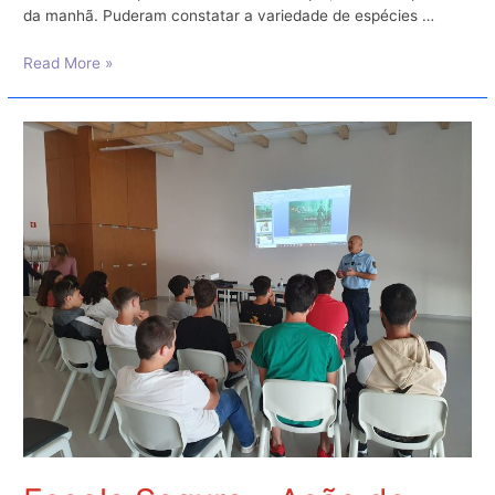
da manhã. Puderam constatar a variedade de espécies …
Visita
Read More »
de
Estudo
ao
Parque
Ambiental
de
Santa
Margarida