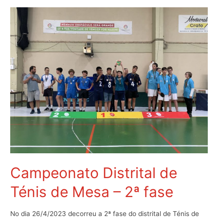
Ammaia
e
ETA
da
Apartadura
–
7º
Ano
Campeonato Distrital de
Ténis de Mesa – 2ª fase
No dia 26/4/2023 decorreu a 2ª fase do distrital de Ténis de