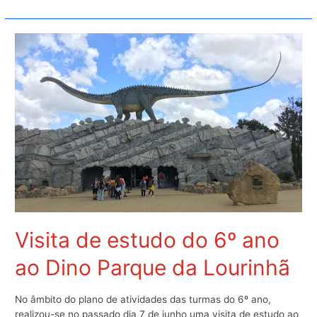
de
fim
de
Ano
–
Projeto
Civitas
–
8.º
ano
Visita de estudo do 6º ano
ao Dino Parque da Lourinhã
No âmbito do plano de atividades das turmas do 6º ano,
realizou-se no passado dia 7 de junho uma visita de estudo ao