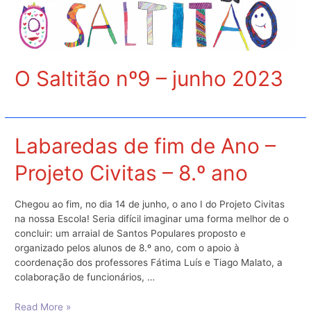
–
1º
lugar
nacional
O Saltitão nº9 – junho 2023
Labaredas de fim de Ano –
Projeto Civitas – 8.º ano
Chegou ao fim, no dia 14 de junho, o ano I do Projeto Civitas
na nossa Escola! Seria difícil imaginar uma forma melhor de o
concluir: um arraial de Santos Populares proposto e
organizado pelos alunos de 8.º ano, com o apoio à
coordenação dos professores Fátima Luís e Tiago Malato, a
colaboração de funcionários, …
Labaredas
Read More »