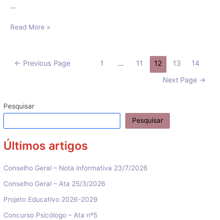
…
Campeonatos
Read More »
Regionais
de
Ténis
Paginação
←
Previous Page
1
…
11
12
13
14
de
dos
Mesa
Next Page
→
conteúdos
–
Juvenis
Pesquisar
Pesquisar
Últimos artigos
Conselho Geral – Nota informativa 23/7/2026
Conselho Geral – Ata 25/3/2026
Projeto Educativo 2026-2029
Concurso Psicólogo – Ata nº5