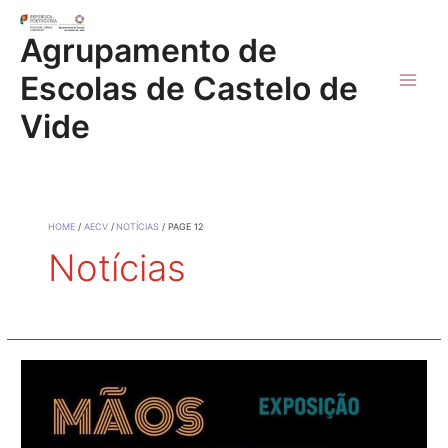
Skip
to
Agrupamento de
content
Escolas de Castelo de
Main
Vide
Men
HOME
AECV
NOTÍCIAS
PAGE 12
Notícias