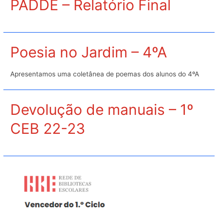
PADDE – Relatório Final
o
Legado
de
um
Poesia no Jardim – 4ºA
Guitarreiro
Apresentamos uma coletânea de poemas dos alunos do 4ºA
Devolução de manuais – 1º
CEB 22-23