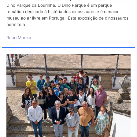
Dino Parque da Lourinhã. O Dino Parque é um parque
temático dedicado à história dos dinossauros e é o maior
museu ao ar livre em Portugal. Esta exposição de dinossauros
permite a …
Visita
Read More »
de
estudo
do
6º
ano
ao
Dino
Parque
da
Lourinhã