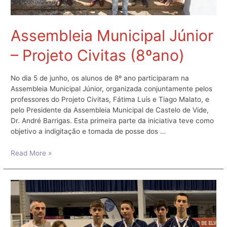
Assembleia Municipal Júnior
– Projeto Civitas (8ºano)
No dia 5 de junho, os alunos de 8º ano participaram na
Assembleia Municipal Júnior, organizada conjuntamente pelos
professores do Projeto Civitas, Fátima Luís e Tiago Malato, e
pelo Presidente da Assembleia Municipal de Castelo de Vide,
Dr. André Barrigas. Esta primeira parte da iniciativa teve como
objetivo a indigitação e tomada de posse dos …
Assembleia
Read More »
Municipal
Júnior
–
Projeto
Civitas
(8ºano)