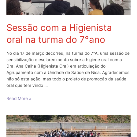
Sessão com a Higienista
oral na turma do 7°ano
No dia 17 de março decorreu, na turma do 7°A, uma sessão de
sensibilização e esclarecimento sobre a higiene oral com a
Dra. Ana Calha (Higienista Oral) em articulação do
Agrupamento com a Unidade de Saúde de Nisa. Agradecemos
não só esta ação, mas todo o projeto de promoção da saúde
oral que tem vindo …
Sessão
Read More »
com
a
Higienista
oral
na
turma