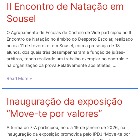
mal”
II Encontro de Natação em
Sousel
O Agrupamento de Escolas de Castelo de Vide participou no II
Encontro de Natação no âmbito do Desporto Escolar, realizado
no dia 11 de fevereiro, em Sousel, com a presença de 18
alunos, dos quais três desempenharam a função de juízes-
árbitros, tendo realizado um trabalho exemplar no controlo e
na organização da prova.Relativamente aos atletas, …
II
Read More »
Encontro
de
Natação
Inauguração da exposição
em
“Move-te por valores”
Sousel
A turma do 7°A participou, no dia 19 de janeiro de 2026, na
inauguração da exposição promovida pelo IPDJ “Move-te por