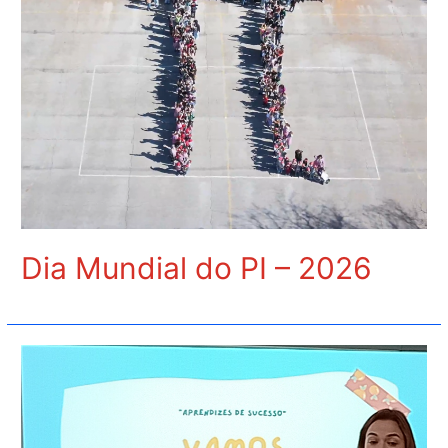
do
7°ano
Dia Mundial do PI – 2026