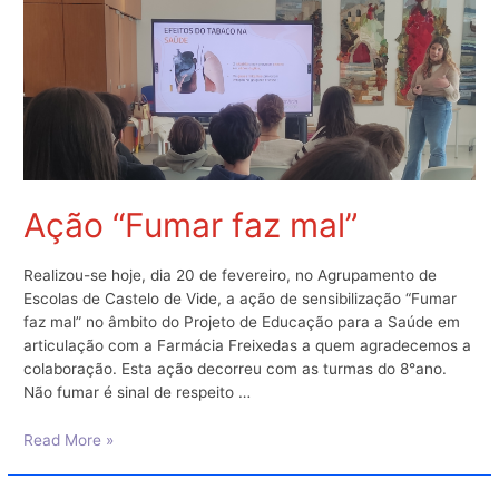
Ação “Fumar faz mal”
Realizou-se hoje, dia 20 de fevereiro, no Agrupamento de
Escolas de Castelo de Vide, a ação de sensibilização “Fumar
faz mal” no âmbito do Projeto de Educação para a Saúde em
articulação com a Farmácia Freixedas a quem agradecemos a
colaboração. Esta ação decorreu com as turmas do 8°ano.
Não fumar é sinal de respeito …
Ação
Read More »
“Fumar
faz