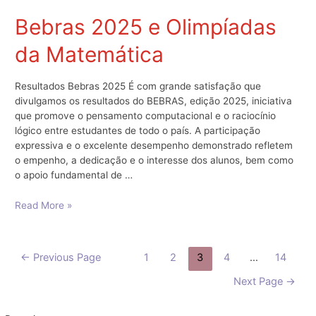
do
sono”
Bebras 2025 e Olimpíadas
–
da Matemática
Farmácia
Roque
Resultados Bebras 2025 É com grande satisfação que
divulgamos os resultados do BEBRAS, edição 2025, iniciativa
que promove o pensamento computacional e o raciocínio
lógico entre estudantes de todo o país. A participação
expressiva e o excelente desempenho demonstrado refletem
o empenho, a dedicação e o interesse dos alunos, bem como
o apoio fundamental de …
Bebras
Read More »
2025
e
Olimpíadas
Paginação
←
Previous Page
1
2
3
4
…
14
da
dos
Matemática
Next Page
→
conteúdos