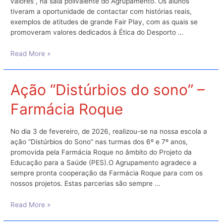
valores”, na sala polivalente do Agrupamento. Os alunos
tiveram a oportunidade de contactar com histórias reais,
exemplos de atitudes de grande Fair Play, com as quais se
promoveram valores dedicados à Ética do Desporto …
Inauguração
Read More »
da
exposição
“Move-
Ação “Distúrbios do sono” –
te
Farmácia Roque
por
valores”
No dia 3 de fevereiro, de 2026, realizou-se na nossa escola a
ação “Distúrbios do Sono” nas turmas dos 6º e 7º anos,
promovida pela Farmácia Roque no âmbito do Projeto da
Educação para a Saúde (PES).O Agrupamento agradece a
sempre pronta cooperação da Farmácia Roque para com os
nossos projetos. Estas parcerias são sempre …
Ação
Read More »
“Distúrbios