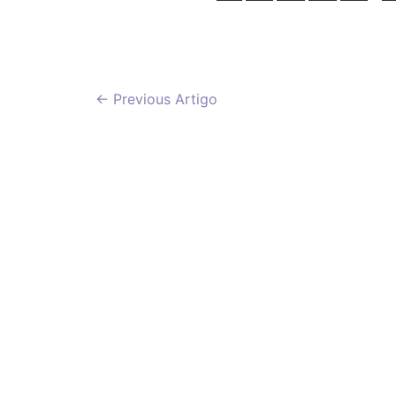
Navegação
←
Previous Artigo
de
artigos