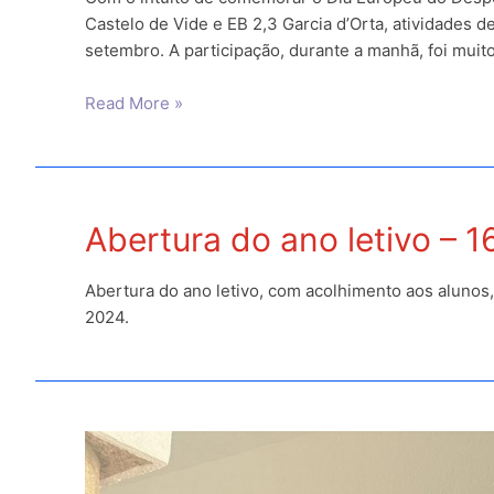
Castelo de Vide e EB 2,3 Garcia d’Orta, atividades de
setembro. A participação, durante a manhã, foi muit
Dia
Read More »
Europeu
do
Desporto
na
Abertura do ano letivo – 
Escola
–
2024
Abertura do ano letivo, com acolhimento aos alunos
2024.