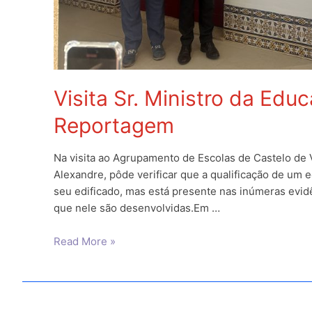
Visita Sr. Ministro da Edu
Reportagem
Na visita ao Agrupamento de Escolas de Castelo de 
Alexandre, pôde verificar que a qualificação de um ed
seu edificado, mas está presente nas inúmeras evid
que nele são desenvolvidas.Em …
Visita
Read More »
Sr.
Ministro
da
Educação,