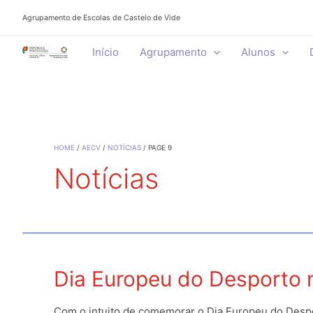
Skip
Agrupamento de Escolas de Castelo de Vide
to
content
Início
Agrupamento
Alunos
HOME
AECV
NOTÍCIAS
PAGE 9
Notícias
Dia Europeu do Desporto 
Com o intuito de comemorar o Dia Europeu do Despor