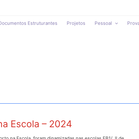
Documentos Estruturantes
Projetos
Pessoal
Prov
na Escola – 2024
to na Escola, foram dinamizadas nas escolas EB1/ JI de