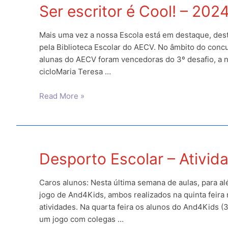
Ser escritor é Cool! – 202
Ciência
e
Inovação
Mais uma vez a nossa Escola está em destaque, dest
–
pela Biblioteca Escolar do AECV. No âmbito do concur
Reportagem
alunas do AECV foram vencedoras do 3º desafio, a nív
cicloMaria Teresa …
Ser
Read More »
escritor
é
Cool!
–
Desporto Escolar – Ativid
2024
Caros alunos: Nesta última semana de aulas, para al
jogo de And4Kids, ambos realizados na quinta feira 
atividades. Na quarta feira os alunos do And4Kids (
um jogo com colegas …