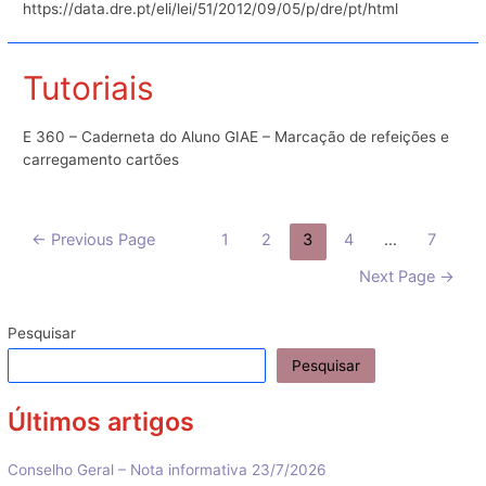
https://data.dre.pt/eli/lei/51/2012/09/05/p/dre/pt/html
Basquetebol
Tutoriais
E 360 – Caderneta do Aluno GIAE – Marcação de refeições e
carregamento cartões
Paginação
←
Previous Page
1
2
3
4
…
7
dos
Next Page
→
conteúdos
Pesquisar
Pesquisar
Últimos artigos
Conselho Geral – Nota informativa 23/7/2026