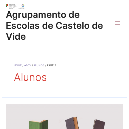
Skip
to
Agrupamento de
content
Escolas de Castelo de
Main
Vide
Men
HOME
AECV
ALUNOS
PAGE 3
Alunos