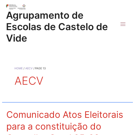
Skip
to
Agrupamento de
content
Escolas de Castelo de
Main
Vide
Men
HOME
AECV
PAGE 13
AECV
Comunicado Atos Eleitorais
para a constituição do