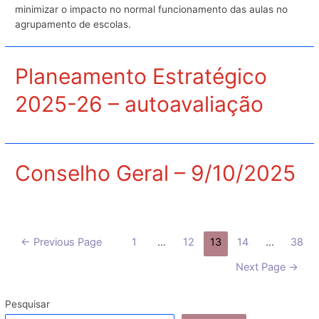
minimizar o impacto no normal funcionamento das aulas no
agrupamento de escolas.
Planeamento Estratégico
2025-26 – autoavaliação
Conselho Geral – 9/10/2025
Paginação
←
Previous Page
1
…
12
13
14
…
38
dos
Next Page
→
conteúdos
Pesquisar