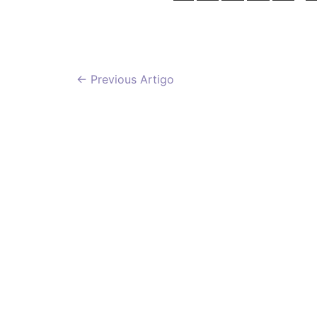
Navegação
←
Previous Artigo
de
artigos